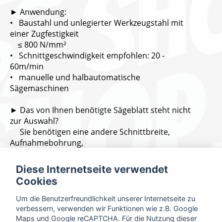
► Anwendung:
• Baustahl und unlegierter Werkzeugstahl mit
einer Zugfestigkeit
≤ 800 N/mm²
• Schnittgeschwindigkeit empfohlen: 20 -
60m/min
• manuelle und halbautomatische
Sägemaschinen
► Das von Ihnen benötigte Sägeblatt steht nicht
zur Auswahl?
Sie benötigen eine andere Schnittbreite,
Aufnahmebohrung,
Verzahnung oder andere
Mitnehmerbohrungen?
Diese Internetseite verwendet
→ Dann senden Sie uns einfach eine Anfrage mit
Cookies
Ihren Daten über
diesen Link:
Kontakt
Um die Benutzerfreundlichkeit unserer Internetseite zu
Gerne erstellen wir für Sie ein individuelles
verbessern, verwenden wir Funktionen wie z.B. Google
Angebot.
Maps und Google reCAPTCHA. Für die Nutzung dieser