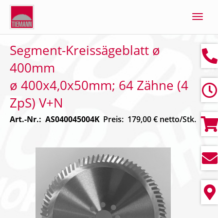
Navig
ein-/
Segment-Kreissägeblatt ø
400mm
ø 400x4,0x50mm; 64 Zähne (4
ZpS) V+N
Art.-Nr.: AS040045004K
Preis: 179,00 € netto/Stk.