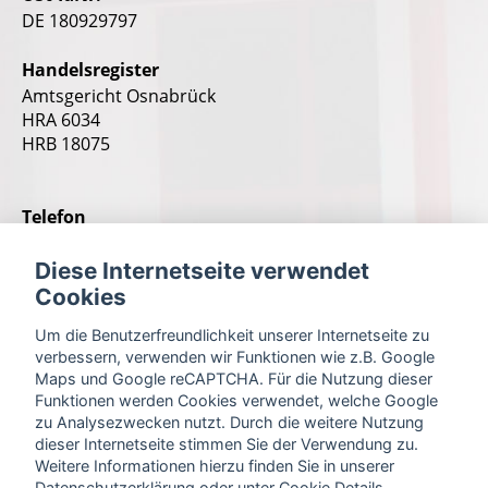
DE 180929797
Handelsregister
Amtsgericht Osnabrück
HRA 6034
HRB 18075
Telefon
0541 505 65 0
Diese Internetseite verwendet
Fax
Cookies
0541 505 65 55
Um die Benutzerfreundlichkeit unserer Internetseite zu
verbessern, verwenden wir Funktionen wie z.B. Google
E-Mail
Maps und Google reCAPTCHA. Für die Nutzung dieser
info@Tiemann-schleiftechnik.de
Funktionen werden Cookies verwendet, welche Google
zu Analysezwecken nutzt. Durch die weitere Nutzung
dieser Internetseite stimmen Sie der Verwendung zu.
Quellenangaben für Bilder/Grafiken
Weitere Informationen hierzu finden Sie in unserer
Datenschutzerklärung
oder unter
Cookie Details
.